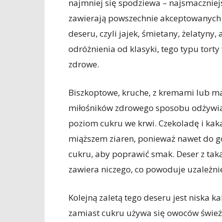
najmniej się spodziewa – najsmaczniejs
zawierają powszechnie akceptowanych
deseru, czyli jajek, śmietany, żelatyny
odróżnienia od klasyki, tego typu tort
zdrowe.
Biszkoptowe, kruche, z kremami lub mas
miłośników zdrowego sposobu odżywiani
poziom cukru we krwi. Czekoladę i kak
miąższem ziaren, ponieważ nawet do go
cukru, aby poprawić smak. Deser z taką
zawiera niczego, co powoduje uzależni
Kolejną zaletą tego deseru jest niska 
zamiast cukru używa się owoców świeży