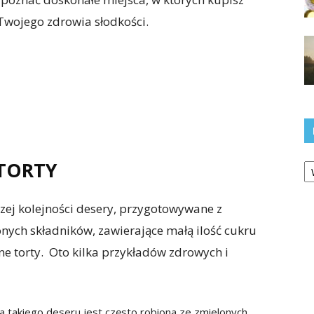
Twojego zdrowia słodkości.
Ka
TORTY
wszej kolejności desery, przygotowywane z
nych składników, zawierające małą ilość cukru
ne torty. Oto kilka przykładów zdrowych i
wa takiego deseru jest często robiona ze zmielonych