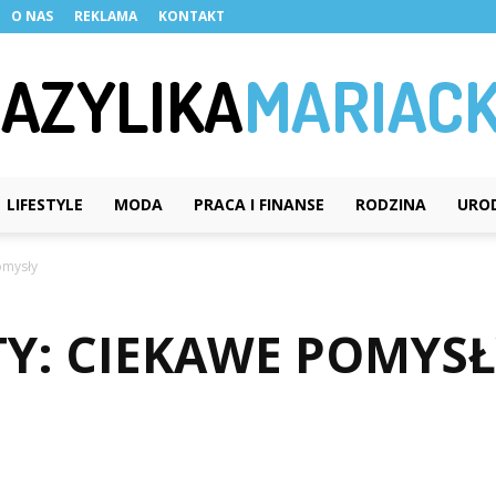
O NAS
REKLAMA
KONTAKT
LIFESTYLE
MODA
PRACA I FINANSE
RODZINA
URO
BazylikaMariacka.pl
omysły
Y: CIEKAWE POMYSŁ