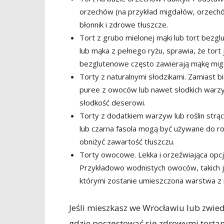
orzechów (na przykład migdałów, orzechów 
błonnik i zdrowe tłuszcze.
Tort z grubo mielonej mąki lub tort bezglu
lub mąka z pełnego ryżu, sprawia, że tor
bezglutenowe często zawierają mąkę mig
Torty z naturalnymi słodzikami. Zamiast 
puree z owoców lub nawet słodkich warzyw,
słodkość deserowi.
Torty z dodatkiem warzyw lub roślin strą
lub czarna fasola mogą być używane do ro
obniżyć zawartość tłuszczu.
Torty owocowe. Lekka i orzeźwiająca opcj
Przykładowo wodnistych owoców, takich j
którymi zostanie umieszczona warstwa z 
Jeśli mieszkasz we Wrocławiu lub zwiedz
gdzie poczęstować się zdrowymi tortam