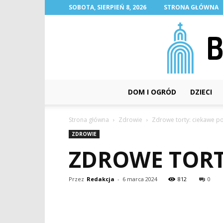
SOBOTA, SIERPIEŃ 8, 2026
STRONA GŁÓWNA
DOM I OGRÓD
DZIECI
Strona główna
Zdrowie
Zdrowe torty: ciekawe p
ZDROWIE
ZDROWE TORT
Przez
Redakcja
-
6 marca 2024
812
0