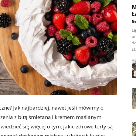
M
Ł
Re
Łą
po
do
st
zne? Jak najbardziej, nawet jeśli mówimy o
rzenia z bitą śmietaną i kremem maślanym.
wiedzieć się więcej o tym, jakie zdrowe torty są
 poznać doskonałe miejsca, w których kupisz