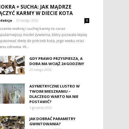
OKRA + SUCHA: JAK MĄDRZE
ĄCZYĆ KARMY W DIECIE KOTA
dakcja
-
25 lutego 2026
0
czenie mokrej i suchej karmy to coraz
pularniejszy model żywienia, który pozwala lepiej
pasować dietę do potrzeb kota, jego wieku oraz
anu zdrowia. W...
GDY PRAWO PRZYSPIESZA, A
DOBA MA WCIĄŻ 24 GODZINY
23 lutego 2026
ASYMETRYCZNE LUSTRO W
TWOIM MIESZKANIU –
DLACZEGO WARTO NA NIE
POSTAWIĆ?
1 grudnia 2025
JAK DOBRAĆ PARAMETRY
GWINTOWANIA?