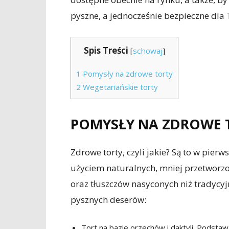
pyszne, a jednocześnie bezpieczne dla 
Spis Treści
[
schowaj
]
1
Pomysły na zdrowe torty
2
Wegetariańskie torty
POMYSŁY NA ZDROWE 
Zdrowe torty, czyli jakie? Są to w pier
użyciem naturalnych, mniej przetworzo
oraz tłuszczów nasyconych niż tradycyj
pysznych deserów:
Tort na bazie orzechów i daktyli. Podsta