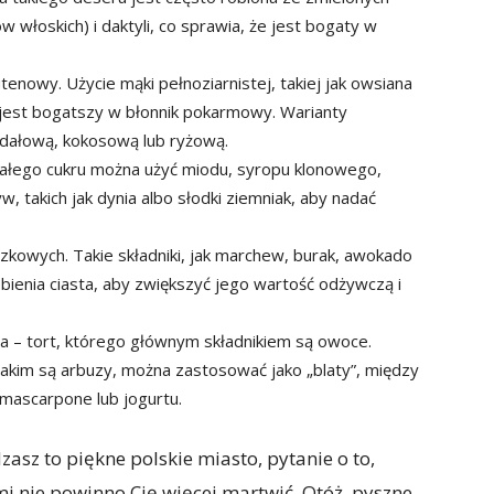
włoskich) i daktyli, co sprawia, że jest bogaty w
tenowy. Użycie mąki pełnoziarnistej, takiej jak owsiana
t jest bogatszy w błonnik pokarmowy. Warianty
dałową, kokosową lub ryżową.
białego cukru można użyć miodu, syropu klonowego,
 takich jak dynia albo słodki ziemniak, aby nadać
czkowych. Takie składniki, jak marchew, burak, awokado
bienia ciasta, aby zwiększyć jego wartość odżywczą i
a – tort, którego głównym składnikiem są owoce.
akim są arbuzy, można zastosować jako „blaty”, między
mascarpone lub jogurtu.
asz to piękne polskie miasto, pytanie o to,
i nie powinno Cię więcej martwić. Otóż, pyszne,