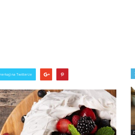
ierkaj) na Twitterze
Z