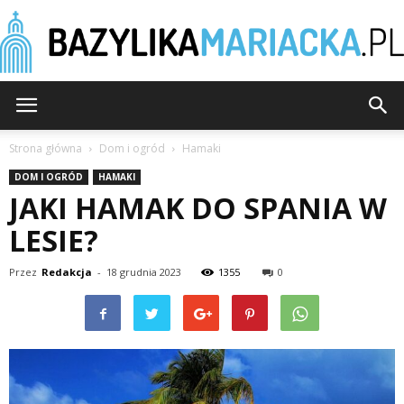
BazylikaMariacka.pl
Strona główna
Dom i ogród
Hamaki
DOM I OGRÓD
HAMAKI
JAKI HAMAK DO SPANIA W
LESIE?
Przez
Redakcja
-
18 grudnia 2023
1355
0