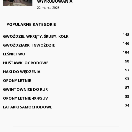
WYPRÓBOWANIA
22 marca 2023
POPULARNE KATEGORIE
148
GWOŹDZIE, WKRĘTY, ŚRUBY, KOŁKI
146
GWOŹDZIARKI I GWOŹDZIE
104
LEŚNICTWO
98
HUŚTAWKI OGRODOWE
97
HAKI DO WĘDZENIA
93
OPONY LETNIE
87
GWINTOWNICE DO RUR
83
OPONY LETNIE 4X4/SUV
74
LATARKI SAMOCHODOWE