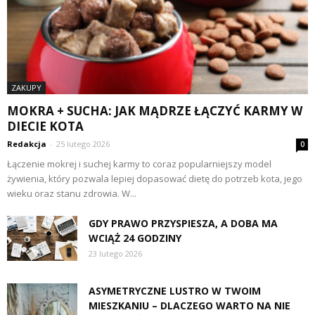
ZAKUPY
MOKRA + SUCHA: JAK MĄDRZE ŁĄCZYĆ KARMY W
DIECIE KOTA
Redakcja
-
25 lutego 2026
0
Łączenie mokrej i suchej karmy to coraz popularniejszy model
żywienia, który pozwala lepiej dopasować dietę do potrzeb kota, jego
wieku oraz stanu zdrowia. W...
GDY PRAWO PRZYSPIESZA, A DOBA MA
WCIĄŻ 24 GODZINY
23 lutego 2026
ASYMETRYCZNE LUSTRO W TWOIM
MIESZKANIU – DLACZEGO WARTO NA NIE