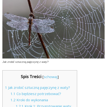
Jak zrobić sztuczną pajęczynę z waty?
Spis Treści
[
schowaj
]
1
Jak zrobić sztuczną pajęczynę z waty?
1.1
Co będziesz potrzebować?
1.2
Kroki do wykonania
1.2.1
Krok 1: Przygotowanie waty