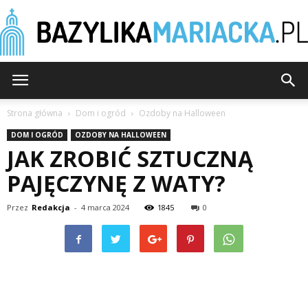
BazylikaMariacka.pl
Strona główna
Dom i ogród
Ozdoby na Halloween
DOM I OGRÓD
OZDOBY NA HALLOWEEN
JAK ZROBIĆ SZTUCZNĄ
PAJĘCZYNĘ Z WATY?
Przez
Redakcja
-
4 marca 2024
1845
0