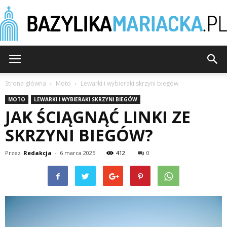
BazylikaMariacka.pl
Strona główna
Moto
Lewarki i wybieraki skrzyni biegów
MOTO
LEWARKI I WYBIERAKI SKRZYNI BIEGÓW
JAK ŚCIĄGNĄĆ LINKI ZE
SKRZYNI BIEGÓW?
Przez
Redakcja
-
6 marca 2025
412
0