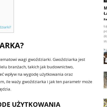
Z
M
Ł
Re
Łą
ziarki?
po
do
st
IARKA?
 tematowi wagi gwoździarki. Gwoździarka jest
elu branżach, takich jak budownictwo,
mieć wpływ na wygodę użytkowania oraz
m, ile waży gwoździarka i jak ten parametr może
ędzia.
ODĘ UŻYTKOWANIA