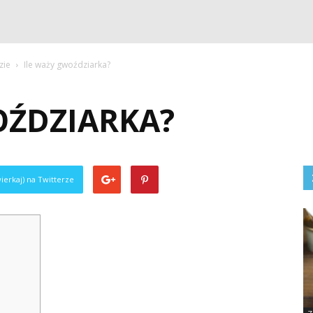
zie
Ile waży gwoździarka?
OŹDZIARKA?
ierkaj) na Twitterze