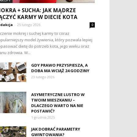
AKUPY
OKRA + SUCHA: JAK MĄDRZE
ĄCZYĆ KARMY W DIECIE KOTA
dakcja
-
25 lutego 2026
0
czenie mokrej i suchej karmy to coraz
pularniejszy model żywienia, który pozwala lepiej
pasować dietę do potrzeb kota, jego wieku oraz
anu zdrowia. W...
GDY PRAWO PRZYSPIESZA, A
DOBA MA WCIĄŻ 24 GODZINY
23 lutego 2026
ASYMETRYCZNE LUSTRO W
TWOIM MIESZKANIU –
DLACZEGO WARTO NA NIE
POSTAWIĆ?
1 grudnia 2025
JAK DOBRAĆ PARAMETRY
GWINTOWANIA?