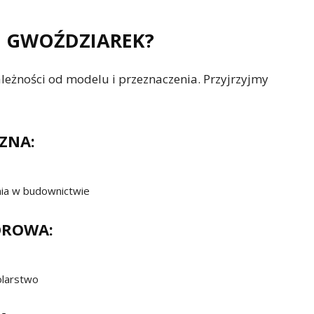
I GWOŹDZIAREK?
leżności od modelu i przeznaczenia. Przyjrzyjmy
ZNA:
nia w budownictwie
OROWA:
olarstwo