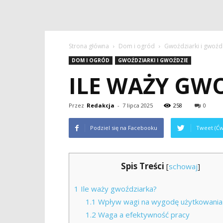
Strona główna
Dom i ogród
Gwoździarki i gwoźd
DOM I OGRÓD
GWOŹDZIARKI I GWOŹDZIE
ILE WAŻY GW
Przez
Redakcja
-
7 lipca 2025
258
0
Podziel się na Facebooku
Tweet (Ćw
Spis Treści
[
schowaj
]
1
Ile waży gwoździarka?
1.1
Wpływ wagi na wygodę użytkowania
1.2
Waga a efektywność pracy