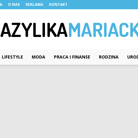
A
O NAS
REKLAMA
KONTAKT
LIFESTYLE
MODA
PRACA I FINANSE
RODZINA
URO
BazylikaMariacka.pl