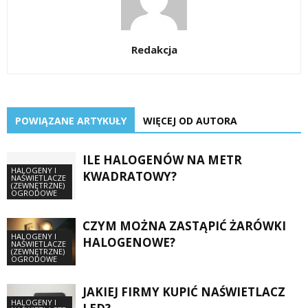
Redakcja
POWIĄZANE ARTYKUŁY
WIĘCEJ OD AUTORA
ILE HALOGENÓW NA METR
HALOGENY I
KWADRATOWY?
NAŚWIETLACZE
(ZEWNĘTRZNE)
OGRODOWE
CZYM MOŻNA ZASTĄPIĆ ŻARÓWKI
HALOGENY I
HALOGENOWE?
NAŚWIETLACZE
(ZEWNĘTRZNE)
OGRODOWE
JAKIEJ FIRMY KUPIĆ NAŚWIETLACZ
HALOGENY I