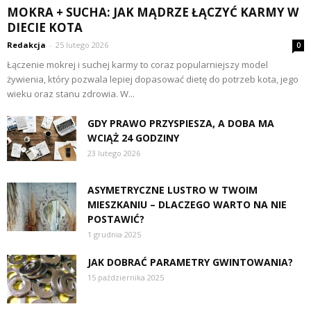
MOKRA + SUCHA: JAK MĄDRZE ŁĄCZYĆ KARMY W
DIECIE KOTA
Redakcja
-
25 lutego 2026
0
Łączenie mokrej i suchej karmy to coraz popularniejszy model
żywienia, który pozwala lepiej dopasować dietę do potrzeb kota, jego
wieku oraz stanu zdrowia. W...
GDY PRAWO PRZYSPIESZA, A DOBA MA
WCIĄŻ 24 GODZINY
23 lutego 2026
ASYMETRYCZNE LUSTRO W TWOIM
MIESZKANIU – DLACZEGO WARTO NA NIE
POSTAWIĆ?
1 grudnia 2025
JAK DOBRAĆ PARAMETRY GWINTOWANIA?
15 października 2025