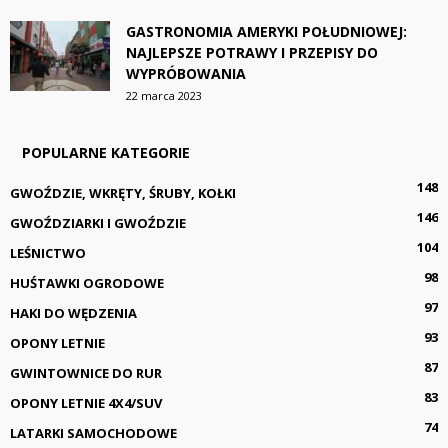
GASTRONOMIA AMERYKI POŁUDNIOWEJ:
NAJLEPSZE POTRAWY I PRZEPISY DO
WYPRÓBOWANIA
22 marca 2023
POPULARNE KATEGORIE
148
GWOŹDZIE, WKRĘTY, ŚRUBY, KOŁKI
146
GWOŹDZIARKI I GWOŹDZIE
104
LEŚNICTWO
98
HUŚTAWKI OGRODOWE
97
HAKI DO WĘDZENIA
93
OPONY LETNIE
87
GWINTOWNICE DO RUR
83
OPONY LETNIE 4X4/SUV
74
LATARKI SAMOCHODOWE