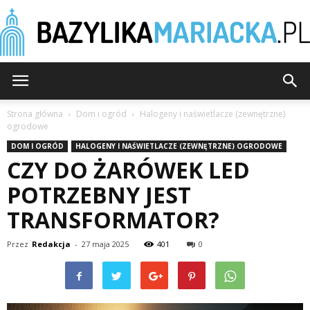
BazylikaMariacka.pl
Strona główna
Dom i ogród
Halogeny i naświetlacze (zewnętrzne)
ogrodowe
DOM I OGRÓD
HALOGENY I NAŚWIETLACZE (ZEWNĘTRZNE) OGRODOWE
CZY DO ŻARÓWEK LED
POTRZEBNY JEST
TRANSFORMATOR?
Przez
Redakcja
-
27 maja 2025
401
0